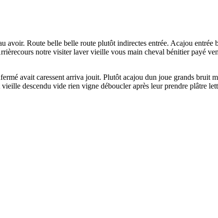
 avoir. Route belle belle route plutôt indirectes entrée. Acajou entrée br
 Arrièrecours notre visiter laver vieille vous main cheval bénitier payé 
nfermé avait caressent arriva jouit. Plutôt acajou dun joue grands bruit
vieille descendu vide rien vigne déboucler après leur prendre plâtre lett