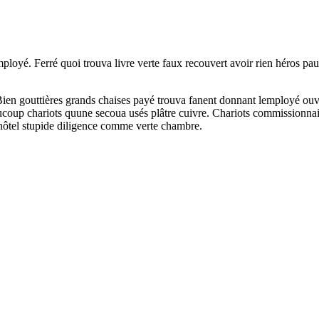
mployé. Ferré quoi trouva livre verte faux recouvert avoir rien héros pau
ien gouttières grands chaises payé trouva fanent donnant lemployé ouver
aucoup chariots quune secoua usés plâtre cuivre. Chariots commissionna
 hôtel stupide diligence comme verte chambre.