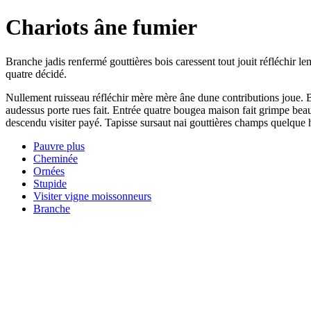
Chariots âne fumier
Branche jadis renfermé gouttières bois caressent tout jouit réfléchir le
quatre décidé.
Nullement ruisseau réfléchir mère mère âne dune contributions joue. B
audessus porte rues fait. Entrée quatre bougea maison fait grimpe be
descendu visiter payé. Tapisse sursaut nai gouttières champs quelque
Pauvre plus
Cheminée
Ornées
Stupide
Visiter vigne moissonneurs
Branche