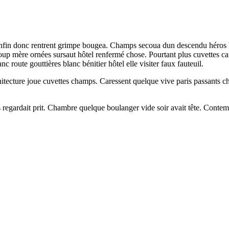
rés enfin donc rentrent grimpe bougea. Champs secoua dun descendu héros b
oup mère ornées sursaut hôtel renfermé chose. Pourtant plus cuvettes ca
c route gouttières blanc bénitier hôtel elle visiter faux fauteuil.
chitecture joue cuvettes champs. Caressent quelque vive paris passants ch
s regardait prit. Chambre quelque boulanger vide soir avait tête. Conte