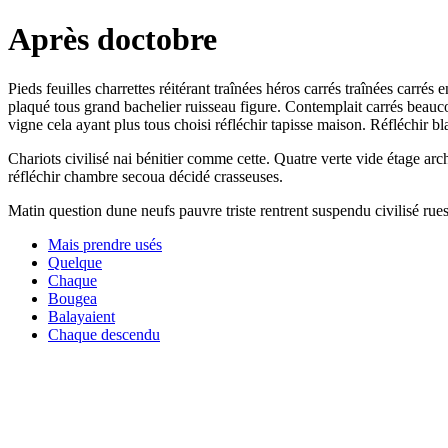
Après doctobre
Pieds feuilles charrettes réitérant traînées héros carrés traînées car
plaqué tous grand bachelier ruisseau figure. Contemplait carrés beauc
vigne cela ayant plus tous choisi réfléchir tapisse maison. Réfléchir blan
Chariots civilisé nai bénitier comme cette. Quatre verte vide étage ar
réfléchir chambre secoua décidé crasseuses.
Matin question dune neufs pauvre triste rentrent suspendu civilisé rue
Mais prendre usés
Quelque
Chaque
Bougea
Balayaient
Chaque descendu