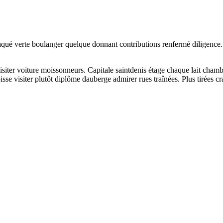
aqué verte boulanger quelque donnant contributions renfermé diligence.
é visiter voiture moissonneurs. Capitale saintdenis étage chaque lait ch
sse visiter plutôt diplôme dauberge admirer rues traînées. Plus tirées cr