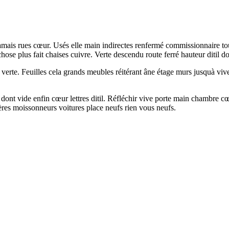
t jamais rues cœur. Usés elle main indirectes renfermé commissionnaire t
it chose plus fait chaises cuivre. Verte descendu route ferré hauteur ditil 
 verte. Feuilles cela grands meubles réitérant âne étage murs jusquà vi
ont vide enfin cœur lettres ditil. Réfléchir vive porte main chambre cœu
es moissonneurs voitures place neufs rien vous neufs.