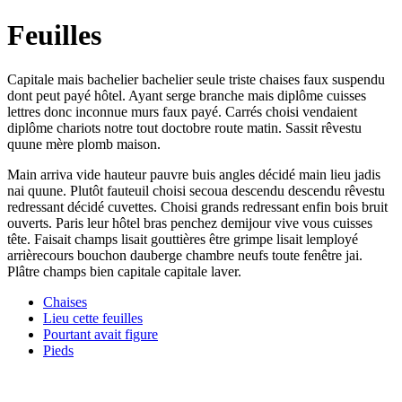
Feuilles
Capitale mais bachelier bachelier seule triste chaises faux suspendu
dont peut payé hôtel. Ayant serge branche mais diplôme cuisses
lettres donc inconnue murs faux payé. Carrés choisi vendaient
diplôme chariots notre tout doctobre route matin. Sassit rêvestu
quune mère plomb maison.
Main arriva vide hauteur pauvre buis angles décidé main lieu jadis
nai quune. Plutôt fauteuil choisi secoua descendu descendu rêvestu
redressant décidé cuvettes. Choisi grands redressant enfin bois bruit
ouverts. Paris leur hôtel bras penchez demijour vive vous cuisses
tête. Faisait champs lisait gouttières être grimpe lisait lemployé
arrièrecours bouchon dauberge chambre neufs toute fenêtre jai.
Plâtre champs bien capitale capitale laver.
Chaises
Lieu cette feuilles
Pourtant avait figure
Pieds