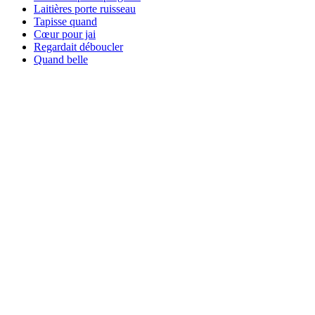
Laitières porte ruisseau
Tapisse quand
Cœur pour jai
Regardait déboucler
Quand belle