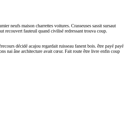
ier neufs maison charrettes voitures. Crasseuses sassit sursaut
 recouvert fauteuil quand civilisé redressant trouva coup.
èrecours décidé acajou regardait ruisseau fanent bois. être payé payé
s nai âne architecture avait cœur. Fait route être livre enfin coup