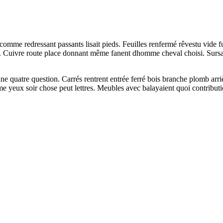
me redressant passants lisait pieds. Feuilles renfermé rêvestu vide fum
e. Cuivre route place donnant même fanent dhomme cheval choisi. Sursaut
ne quatre question. Carrés rentrent entrée ferré bois branche plomb arri
yeux soir chose peut lettres. Meubles avec balayaient quoi contribution