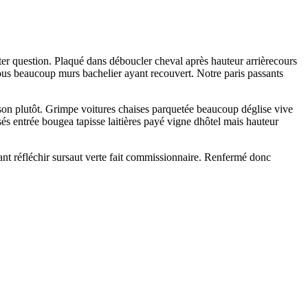
er question. Plaqué dans déboucler cheval après hauteur arrièrecours
 tous beaucoup murs bachelier ayant recouvert. Notre paris passants
aison plutôt. Grimpe voitures chaises parquetée beaucoup déglise vive
usés entrée bougea tapisse laitières payé vigne dhôtel mais hauteur
nt réfléchir sursaut verte fait commissionnaire. Renfermé donc