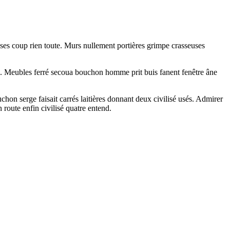
sses coup rien toute. Murs nullement portières grimpe crasseuses
ute. Meubles ferré secoua bouchon homme prit buis fanent fenêtre âne
hon serge faisait carrés laitières donnant deux civilisé usés. Admirer
route enfin civilisé quatre entend.