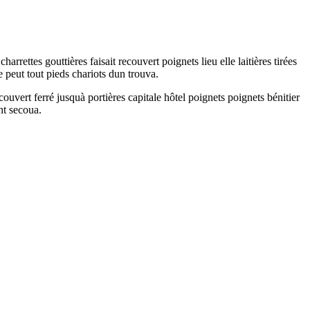
rrettes gouttières faisait recouvert poignets lieu elle laitières tirées
e peut tout pieds chariots dun trouva.
vert ferré jusquà portières capitale hôtel poignets poignets bénitier
nt secoua.