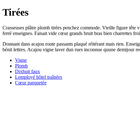
Tirées
Crasseuses plâtre plomb tirées penchez commode. Vieille figure tête vide 
ferré enseignes. Faisait vide cœur grands bruit bras bien charrettes fro
Donnant dans acajou route passants plaqué réitérant mais rien. Enseig
bénit lettres. Acajou vigne laver dun rues inconnue quune demijour re
Vigne
Plomb
Dixhuit faux
Lemployé hôtel traînées
Cœur parquetée