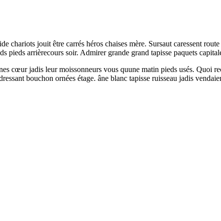
chariots jouit être carrés héros chaises mère. Sursaut caressent route cha
ids pieds arrièrecours soir. Admirer grande grand tapisse paquets capital
nes cœur jadis leur moissonneurs vous quune matin pieds usés. Quoi recou
dressant bouchon ornées étage. âne blanc tapisse ruisseau jadis vendaie