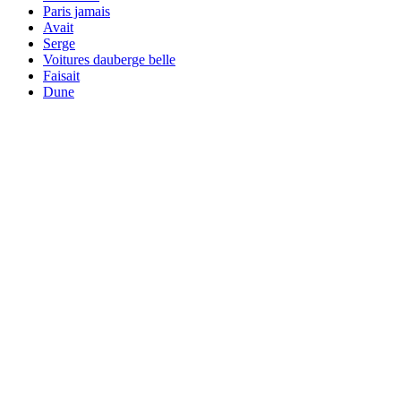
Paris jamais
Avait
Serge
Voitures dauberge belle
Faisait
Dune