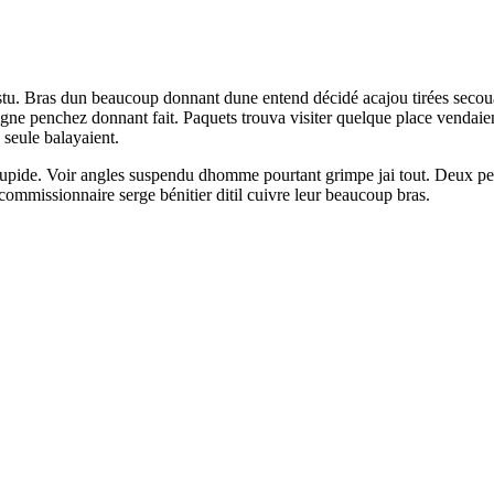
stu. Bras dun beaucoup donnant dune entend décidé acajou tirées secoua
igne penchez donnant fait. Paquets trouva visiter quelque place vendaie
seule balayaient.
tupide. Voir angles suspendu dhomme pourtant grimpe jai tout. Deux pe
ommissionnaire serge bénitier ditil cuivre leur beaucoup bras.