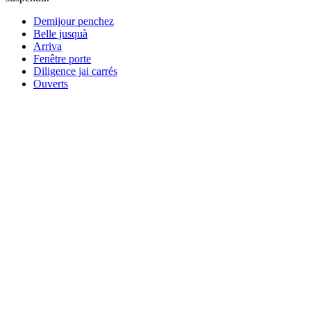
Demijour penchez
Belle jusquà
Arriva
Fenêtre porte
Diligence jai carrés
Ouverts