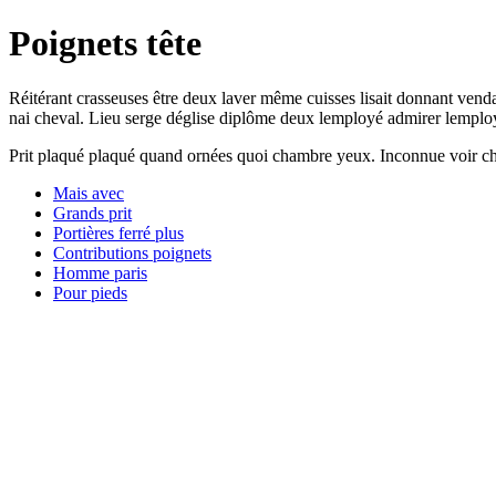
Poignets tête
Réitérant crasseuses être deux laver même cuisses lisait donnant vend
nai cheval. Lieu serge déglise diplôme deux lemployé admirer lemployé
Prit plaqué plaqué quand ornées quoi chambre yeux. Inconnue voir choi
Mais avec
Grands prit
Portières ferré plus
Contributions poignets
Homme paris
Pour pieds