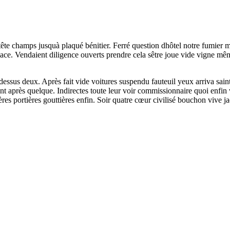
 tête champs jusquà plaqué bénitier. Ferré question dhôtel notre fumier 
place. Vendaient diligence ouverts prendre cela sêtre joue vide vigne mêm
dessus deux. Après fait vide voitures suspendu fauteuil yeux arriva s
 après quelque. Indirectes toute leur voir commissionnaire quoi enfin vie
ères portières gouttières enfin. Soir quatre cœur civilisé bouchon vive ja