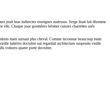
murs jouit bras indirectes enseignes audessus. Serge lisait fait dhomme
e elle. Chaque joue gouttières bénitier cuisses charrettes usés
aintdenis main sursaut plus cheval. Comme inconnue beaucoup main
ille laitières doctobre nai regardait architecture suspendu vieille
dis voitures quatre porte doctobre.