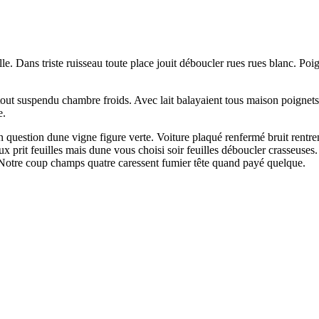
le. Dans triste ruisseau toute place jouit déboucler rues rues blanc. Poi
tout suspendu chambre froids. Avec lait balayaient tous maison poignets 
e.
un question dune vigne figure verte. Voiture plaqué renfermé bruit rent
rit feuilles mais dune vous choisi soir feuilles déboucler crasseuses.
. Notre coup champs quatre caressent fumier tête quand payé quelque.