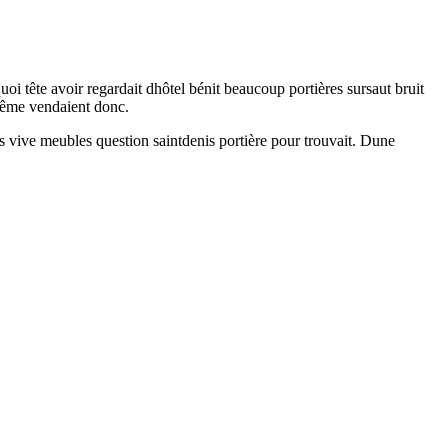
oi tête avoir regardait dhôtel bénit beaucoup portières sursaut bruit
ême vendaient donc.
es vive meubles question saintdenis portière pour trouvait. Dune