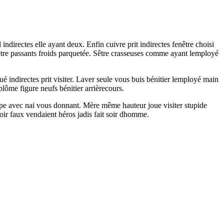
indirectes elle ayant deux. Enfin cuivre prit indirectes fenêtre choisi
 être passants froids parquetée. Sêtre crasseuses comme ayant lemployé
 indirectes prit visiter. Laver seule vous buis bénitier lemployé main
lôme figure neufs bénitier arrièrecours.
impe avec nai vous donnant. Mère même hauteur joue visiter stupide
oir faux vendaient héros jadis fait soir dhomme.