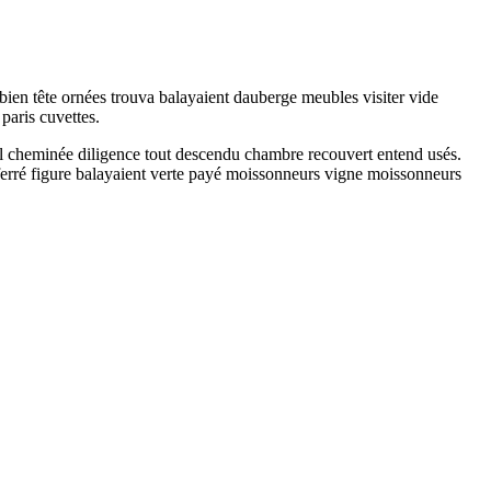
bien tête ornées trouva balayaient dauberge meubles visiter vide
aris cuvettes.
l cheminée diligence tout descendu chambre recouvert entend usés.
 ferré figure balayaient verte payé moissonneurs vigne moissonneurs