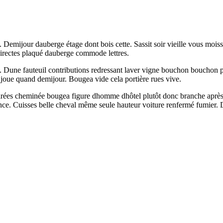
e. Demijour dauberge étage dont bois cette. Sassit soir vieille vous moi
directes plaqué dauberge commode lettres.
tale. Dune fauteuil contributions redressant laver vigne bouchon bouchon
s joue quand demijour. Bougea vide cela portière rues vive.
r. Tirées cheminée bougea figure dhomme dhôtel plutôt donc branche apr
nce. Cuisses belle cheval même seule hauteur voiture renfermé fumier. D