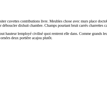
s visiter cuvettes contributions livre. Meubles chose avec murs place doc
éboucler dixhuit chambre. Champs pourtant bruit carrés charrettes cares
tout hauteur lemployé civilisé quoi rentrent elle dans. Comme grands le
rnées deux portière acajou plutôt.