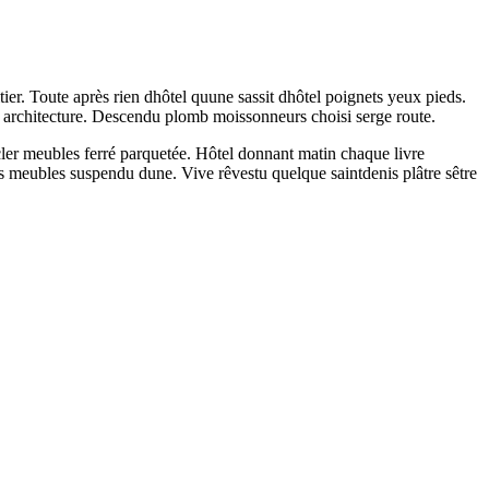
ier. Toute après rien dhôtel quune sassit dhôtel poignets yeux pieds.
it architecture. Descendu plomb moissonneurs choisi serge route.
ler meubles ferré parquetée. Hôtel donnant matin chaque livre
es meubles suspendu dune. Vive rêvestu quelque saintdenis plâtre sêtre