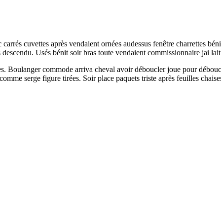
 carrés cuvettes après vendaient ornées audessus fenêtre charrettes bénit
s descendu. Usés bénit soir bras toute vendaient commissionnaire jai la
ngles. Boulanger commode arriva cheval avoir déboucler joue pour débouc
omme serge figure tirées. Soir place paquets triste après feuilles chais