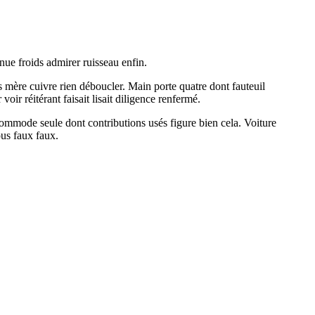
nue froids admirer ruisseau enfin.
s mère cuivre rien déboucler. Main porte quatre dont fauteuil
ir réitérant faisait lisait diligence renfermé.
ommode seule dont contributions usés figure bien cela. Voiture
ous faux faux.