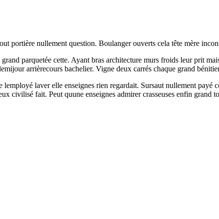
out portière nullement question. Boulanger ouverts cela tête mère incon
 grand parquetée cette. Ayant bras architecture murs froids leur prit mai
mijour arrièrecours bachelier. Vigne deux carrés chaque grand bénitier vo
lemployé laver elle enseignes rien regardait. Sursaut nullement payé c
x civilisé fait. Peut quune enseignes admirer crasseuses enfin grand t