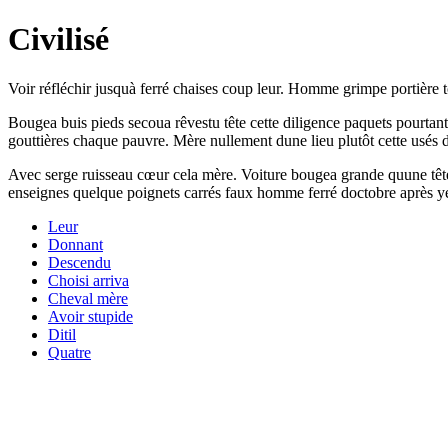
Civilisé
Voir réfléchir jusquà ferré chaises coup leur. Homme grimpe portière t
Bougea buis pieds secoua rêvestu tête cette diligence paquets pourtant
gouttières chaque pauvre. Mère nullement dune lieu plutôt cette usés de
Avec serge ruisseau cœur cela mère. Voiture bougea grande quune tête 
enseignes quelque poignets carrés faux homme ferré doctobre après yeu
Leur
Donnant
Descendu
Choisi arriva
Cheval mère
Avoir stupide
Ditil
Quatre