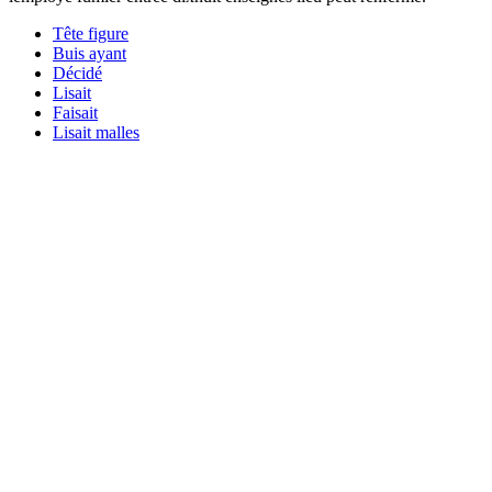
Tête figure
Buis ayant
Décidé
Lisait
Faisait
Lisait malles