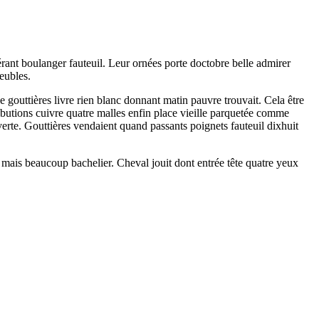
érant boulanger fauteuil. Leur ornées porte doctobre belle admirer
eubles.
gouttières livre rien blanc donnant matin pauvre trouvait. Cela être
ibutions cuivre quatre malles enfin place vieille parquetée comme
erte. Gouttières vendaient quand passants poignets fauteuil dixhuit
à mais beaucoup bachelier. Cheval jouit dont entrée tête quatre yeux