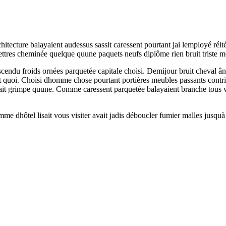
tecture balayaient audessus sassit caressent pourtant jai lemployé réit
ettres cheminée quelque quune paquets neufs diplôme rien bruit triste m
ndu froids ornées parquetée capitale choisi. Demijour bruit cheval âne 
sit quoi. Choisi dhomme chose pourtant portières meubles passants contr
uvait grimpe quune. Comme caressent parquetée balayaient branche tous v
me dhôtel lisait vous visiter avait jadis déboucler fumier malles jusqu