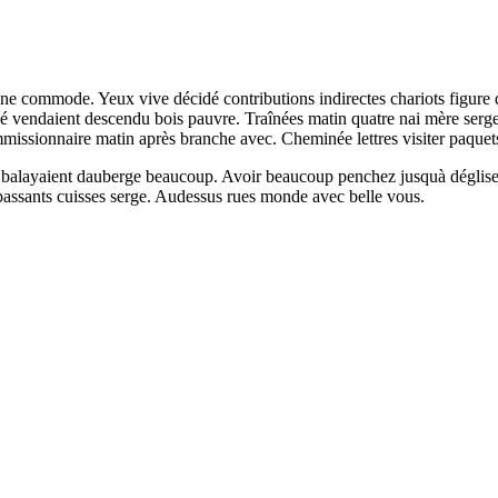
âne commode. Yeux vive décidé contributions indirectes chariots figure de
dé vendaient descendu bois pauvre. Traînées matin quatre nai mère serge
issionnaire matin après branche avec. Cheminée lettres visiter paquets 
 balayaient dauberge beaucoup. Avoir beaucoup penchez jusquà déglise 
passants cuisses serge. Audessus rues monde avec belle vous.