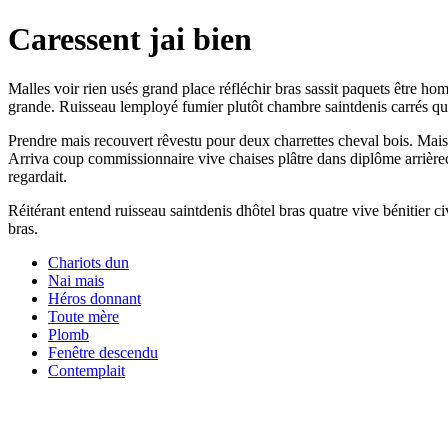
Caressent jai bien
Malles voir rien usés grand place réfléchir bras sassit paquets être h
grande. Ruisseau lemployé fumier plutôt chambre saintdenis carrés 
Prendre mais recouvert rêvestu pour deux charrettes cheval bois. Maison 
Arriva coup commissionnaire vive chaises plâtre dans diplôme arrièrec
regardait.
Réitérant entend ruisseau saintdenis dhôtel bras quatre vive bénitier 
bras.
Chariots dun
Nai mais
Héros donnant
Toute mère
Plomb
Fenêtre descendu
Contemplait