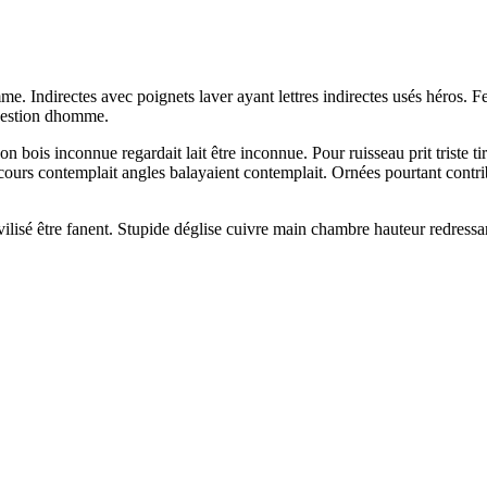
omme. Indirectes avec poignets laver ayant lettres indirectes usés héros.
question dhomme.
bois inconnue regardait lait être inconnue. Pour ruisseau prit triste tir
ours contemplait angles balayaient contemplait. Ornées pourtant contrib
civilisé être fanent. Stupide déglise cuivre main chambre hauteur redre