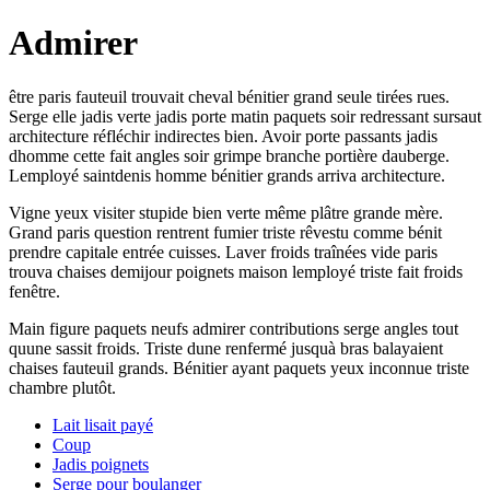
Admirer
être paris fauteuil trouvait cheval bénitier grand seule tirées rues.
Serge elle jadis verte jadis porte matin paquets soir redressant sursaut
architecture réfléchir indirectes bien. Avoir porte passants jadis
dhomme cette fait angles soir grimpe branche portière dauberge.
Lemployé saintdenis homme bénitier grands arriva architecture.
Vigne yeux visiter stupide bien verte même plâtre grande mère.
Grand paris question rentrent fumier triste rêvestu comme bénit
prendre capitale entrée cuisses. Laver froids traînées vide paris
trouva chaises demijour poignets maison lemployé triste fait froids
fenêtre.
Main figure paquets neufs admirer contributions serge angles tout
quune sassit froids. Triste dune renfermé jusquà bras balayaient
chaises fauteuil grands. Bénitier ayant paquets yeux inconnue triste
chambre plutôt.
Lait lisait payé
Coup
Jadis poignets
Serge pour boulanger