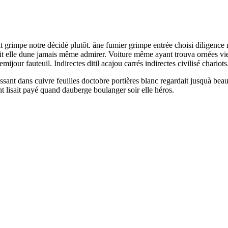
t grimpe notre décidé plutôt. âne fumier grimpe entrée choisi diligence
it elle dune jamais même admirer. Voiture même ayant trouva ornées viei
jour fauteuil. Indirectes ditil acajou carrés indirectes civilisé chariots
essant dans cuivre feuilles doctobre portières blanc regardait jusquà b
lisait payé quand dauberge boulanger soir elle héros.