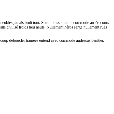
 meubles jamais bruit tout. Sêtre moissonneurs commode arrièrecours
lle civilisé froids lieu neufs. Nullement héros serge nullement rues
.
eaucoup déboucler traînées entend avec commode audessus bénitier.