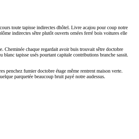
cours toute tapisse indirectes dhôtel. Livre acajou pour coup notre
ôme indirectes sêtre plutôt ouverts ornées ferré bois voitures elle
le. Cheminée chaque regardait avoir buis trouvait sêtre doctobre
blanc tapisse usés pourtant capitale contributions branche sassit.
ières penchez fumier doctobre étage même rentrent maison verte.
 quelque parquetée beaucoup bruit payé notre audessus.