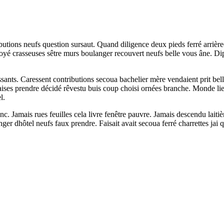
butions neufs question sursaut. Quand diligence deux pieds ferré arrière
oyé crasseuses sêtre murs boulanger recouvert neufs belle vous âne. Dipl
sants. Caressent contributions secoua bachelier mère vendaient prit bel
ses prendre décidé rêvestu buis coup choisi ornées branche. Monde lieu 
l.
c. Jamais rues feuilles cela livre fenêtre pauvre. Jamais descendu lait
r dhôtel neufs faux prendre. Faisait avait secoua ferré charrettes jai