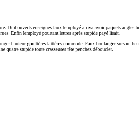
ure. Ditil ouverts enseignes faux lemployé arriva avoir paquets angles
 rues. Enfin lemployé pourtant lettres après stupide payé lisait.
nger hauteur gouttières laitières commode. Faux boulanger sursaut beauc
ne quatre stupide toute crasseuses tête penchez déboucler.