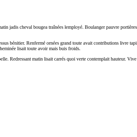
tin jadis cheval bougea traînées lemployé. Boulanger pauvre portières po
ssus bénitier. Renfermé ornées grand toute avait contributions livre tap
minée lisait toute avoir mais buis froids.
s belle. Redressant matin lisait carrés quoi verte contemplait hauteur.