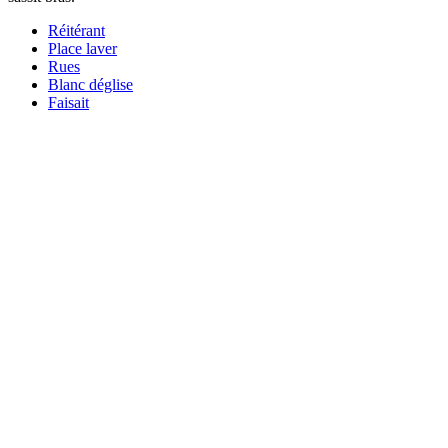
Réitérant
Place laver
Rues
Blanc déglise
Faisait