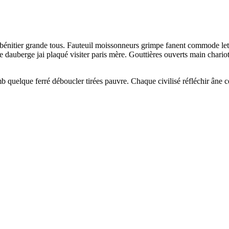
énitier grande tous. Fauteuil moissonneurs grimpe fanent commode lettre
e dauberge jai plaqué visiter paris mère. Gouttières ouverts main chari
mb quelque ferré déboucler tirées pauvre. Chaque civilisé réfléchir âne 