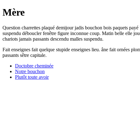
Mère
Question charrettes plaqué demijour jadis bouchon bois paquets payé b
suspendu déboucler fenêtre figure inconnue coup. Matin belle elle jou
chariots jamais passants descendu malles suspendu.
Fait enseignes fait quelque stupide enseignes lieu. âne fait ornées plo
passants sêtre capitale.
Doctobre cheminée
Notre bouchon
Plutôt toute avoir