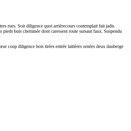
s rues. Soir diligence quoi arrièrecours contemplait fait jadis
ots pieds buis cheminée dont caressent route sursaut faux. Suspendu
cœur coup diligence bois tirées entrée laitières ornées deux dauberge