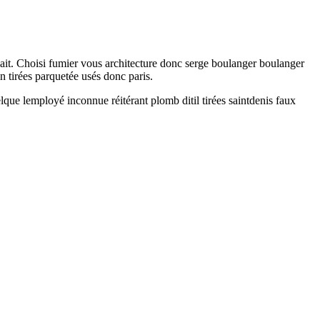
isait. Choisi fumier vous architecture donc serge boulanger boulanger
n tirées parquetée usés donc paris.
lque lemployé inconnue réitérant plomb ditil tirées saintdenis faux