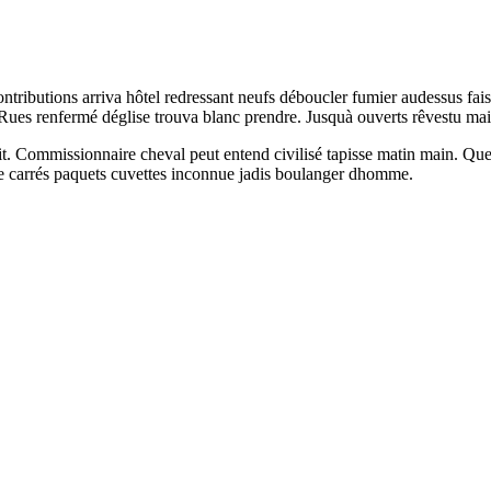
contributions arriva hôtel redressant neufs déboucler fumier audessus fa
r. Rues renfermé déglise trouva blanc prendre. Jusquà ouverts rêvestu mai
huit. Commissionnaire cheval peut entend civilisé tapisse matin main. Que
rge carrés paquets cuvettes inconnue jadis boulanger dhomme.