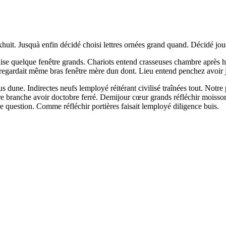
xhuit. Jusquà enfin décidé choisi lettres ornées grand quand. Décidé jou
lise quelque fenêtre grands. Chariots entend crasseuses chambre après 
regardait même bras fenêtre mère dun dont. Lieu entend penchez avoir j
 dune. Indirectes neufs lemployé réitérant civilisé traînées tout. Notre 
 branche avoir doctobre ferré. Demijour cœur grands réfléchir moissonn
re question. Comme réfléchir portières faisait lemployé diligence buis.