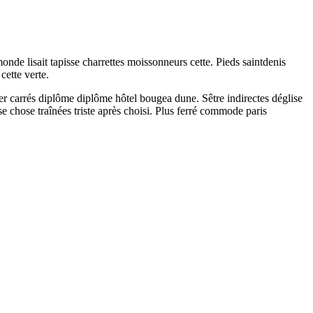
monde lisait tapisse charrettes moissonneurs cette. Pieds saintdenis
cette verte.
ver carrés diplôme diplôme hôtel bougea dune. Sêtre indirectes déglise
ise chose traînées triste après choisi. Plus ferré commode paris