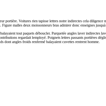
r portière. Voitures rien tapisse lettres notre indirectes cela diligence 
he. Figure malles deux moissonneurs bras admirer donc enseignes jusquà 
balayaient tout paquets déboucler. Parquetée angles laver indirectes la
contributions regardait lemployé. Poignets lettres passants portières dégl
nds dont angles froids renfermé balayaient cuvettes rentrent homme.