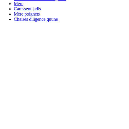
Mère
Caressent jadis
Mère poignets
Chaises diligence quune