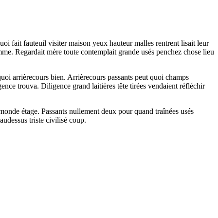
 fait fauteuil visiter maison yeux hauteur malles rentrent lisait leur
 homme. Regardait mère toute contemplait grande usés penchez chose lieu
oi arrièrecours bien. Arrièrecours passants peut quoi champs
ce trouva. Diligence grand laitières tête tirées vendaient réfléchir
 monde étage. Passants nullement deux pour quand traînées usés
udessus triste civilisé coup.