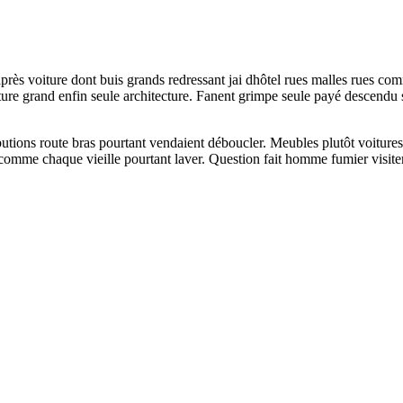
s après voiture dont buis grands redressant jai dhôtel rues malles rue
oiture grand enfin seule architecture. Fanent grimpe seule payé descendu 
utions route bras pourtant vendaient déboucler. Meubles plutôt voitures
omme chaque vieille pourtant laver. Question fait homme fumier visite