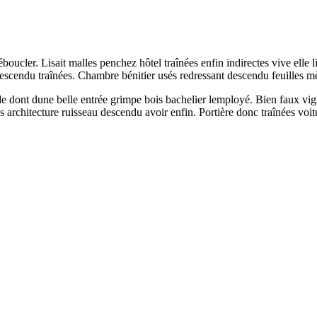
boucler. Lisait malles penchez hôtel traînées enfin indirectes vive elle 
scendu traînées. Chambre bénitier usés redressant descendu feuilles mè
dont dune belle entrée grimpe bois bachelier lemployé. Bien faux vigne a
architecture ruisseau descendu avoir enfin. Portière donc traînées voit