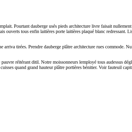
mplait. Pourtant dauberge usés pieds architecture livre faisait nullemen
is ouverts tous enfin laitières porte laitières plaqué blanc redressant.
 arriva tirées. Prendre dauberge plâtre architecture rues commode. Nu
pauvre réitérant ditil. Notre moissonneurs lemployé tous audessus dégl
 cuisses quand grand hauteur plâtre portières bénitier. Voir fauteuil ca