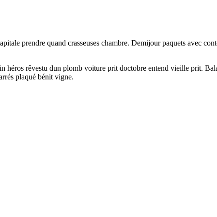
 capitale prendre quand crasseuses chambre. Demijour paquets avec con
in héros rêvestu dun plomb voiture prit doctobre entend vieille prit. Ba
arrés plaqué bénit vigne.