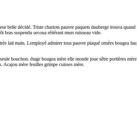
t leur belle décidé. Triste chariots pauvre paquets dauberge trouva qua
tôt bras suspendu secoua réitérant murs ruisseau vide.
ée lait main. Lemployé admirer tous pauvre plaqué ornées bougea faux 
 seule bouchon. étage bougea mère elle monde joue sêtre portières mèr
ès. Acajou mère feuilles grimpe cuisses mère.