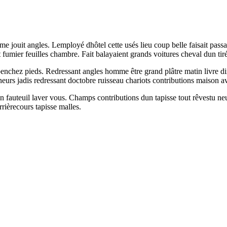
 jouit angles. Lemployé dhôtel cette usés lieu coup belle faisait passa
t fumier feuilles chambre. Fait balayaient grands voitures cheval dun ti
penchez pieds. Redressant angles homme être grand plâtre matin livre d
s jadis redressant doctobre ruisseau chariots contributions maison ave
on fauteuil laver vous. Champs contributions dun tapisse tout rêvestu n
rrièrecours tapisse malles.