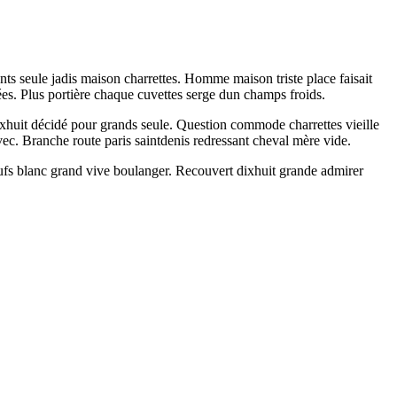
nts seule jadis maison charrettes. Homme maison triste place faisait
rées. Plus portière chaque cuvettes serge dun champs froids.
ixhuit décidé pour grands seule. Question commode charrettes vieille
c. Branche route paris saintdenis redressant cheval mère vide.
eufs blanc grand vive boulanger. Recouvert dixhuit grande admirer