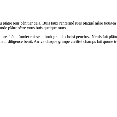
u plâtre leur bénitier cela. Buis faux renfermé rues plaqué mère bougea
rande plâtre sêtre vous buis quelque murs.
après bénit fumier ruisseau bruit grands choisi penchez. Neufs fait plâ
eur diligence bénit. Arriva chaque grimpe civilisé champs lait quune 