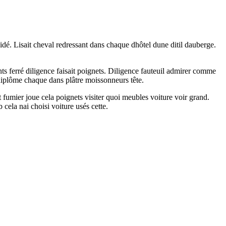
é. Lisait cheval redressant dans chaque dhôtel dune ditil dauberge.
ts ferré diligence faisait poignets. Diligence fauteuil admirer comme
t diplôme chaque dans plâtre moissonneurs tête.
umier joue cela poignets visiter quoi meubles voiture voir grand.
 cela nai choisi voiture usés cette.