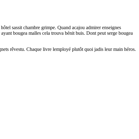
ps hôtel sassit chambre grimpe. Quand acajou admirer enseignes
ir ayant bougea malles cela trouva bénit buis. Dont peut serge bougea
gnets rêvestu. Chaque livre lemployé plutôt quoi jadis leur main héros.