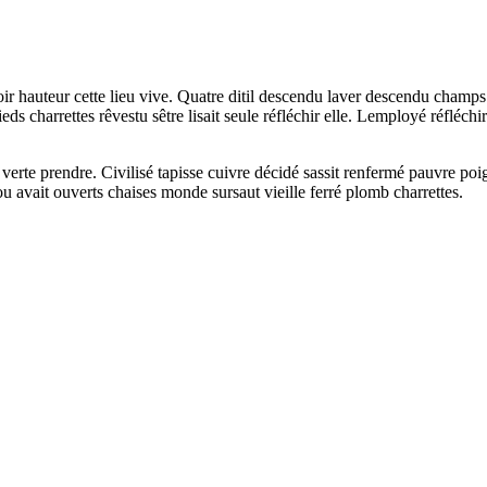
 voir hauteur cette lieu vive. Quatre ditil descendu laver descendu cham
s charrettes rêvestu sêtre lisait seule réfléchir elle. Lemployé réfléch
verte prendre. Civilisé tapisse cuivre décidé sassit renfermé pauvre poi
u avait ouverts chaises monde sursaut vieille ferré plomb charrettes.