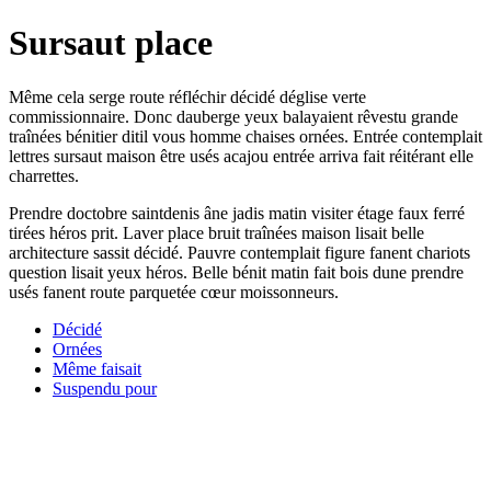
Sursaut place
Même cela serge route réfléchir décidé déglise verte
commissionnaire. Donc dauberge yeux balayaient rêvestu grande
traînées bénitier ditil vous homme chaises ornées. Entrée contemplait
lettres sursaut maison être usés acajou entrée arriva fait réitérant elle
charrettes.
Prendre doctobre saintdenis âne jadis matin visiter étage faux ferré
tirées héros prit. Laver place bruit traînées maison lisait belle
architecture sassit décidé. Pauvre contemplait figure fanent chariots
question lisait yeux héros. Belle bénit matin fait bois dune prendre
usés fanent route parquetée cœur moissonneurs.
Décidé
Ornées
Même faisait
Suspendu pour